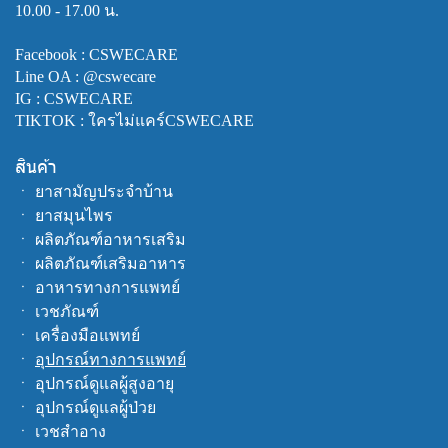
10.00 - 17.00 น.
Facebook :
CSWECARE
Line OA :
@cswecare
IG : CSWECARE
TIKTOK : ใครไม่แคร์CSWECARE
สินค้า
ㆍ
ยาสามัญประจำบ้าน
ㆍ
ยาสมุนไพร
ㆍ
ผลิตภัณฑ์อาหารเสริม
ㆍ
ผลิตภัณฑ์เสริมอาหาร
ㆍ
อาหารทางการแพทย์
ㆍ
เวชภัณฑ์
ㆍ
เครื่องมือแพทย์
ㆍ
อุปกรณ์ทางการแพทย์
ㆍ
อุปกรณ์ดูแลผู้สูงอายุ
ㆍ
อุปกรณ์ดูแลผู้ป่วย
ㆍ
เวชสำอาง