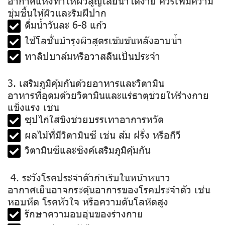
อากาศแห้งทำให้ผิวสูญเสียน้ำได้ง่าย ควรเพิ่มความ
ชุ่มชื้นให้ผิวและริมฝีปาก
ดื่มน้ำวันละ 6-8 แก้ว
ใช้โลชั่นบำรุงผิวสูตรเข้มข้นหลังอาบน้ำ
ทาลิปบาล์มหรือวาสลีนเป็นประจำ
3. เสริมภูมิคุ้มกันด้วยอาหารและวิตามิน
อาหารที่อุดมด้วยวิตามินและแร่ธาตุช่วยให้ร่างกาย
แข็งแรง เช่น
ซุปไก่ใส่ขิงช่วยบรรเทาอาการหวัด
ผลไม้ที่มีวิตามินซี เช่น ส้ม ฝรั่ง หรือกีวี
วิตามินซีและซิงค์เสริมภูมิคุ้มกัน
️ 4. ระวังโรคประจำตัวกำเริบในหน้าหนาว
อากาศเย็นอาจกระตุ้นอาการของโรคประจำตัว เช่น
หอบหืด โรคหัวใจ หรือความดันโลหิตสูง
รักษาความอบอุ่นของร่างกาย