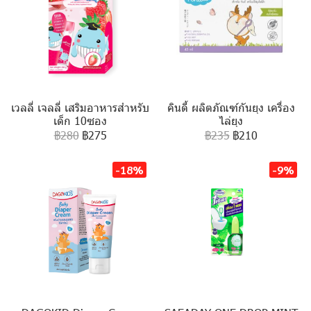
เวลลี่ เจลลี่ เสริมอาหารสำหรับ
คินดี้ ผลิตภัณฑ์กันยุง เครื่อง
เด็ก 10ซอง
ไล่ยุง
฿280
฿275
฿235
฿210
-18%
-9%