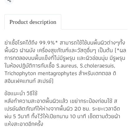
แชร์
Product description
ฆ่าเชื้อโรคได้ถึง 99.9%* สามารถใช้ใช้บนพื้นผิวต่างๆทั้ง
พื้นผิว ฝาผนัง เครื่องสุขภัณฑ์และวัสดุอื่นๆ เป็นต้น (*ผล
การทดลองบนพื้นแข็งที่ไม่มีรูพรุน และผิวอ่อนนุ่ม มีรูพรุน
ในห้องปฏิบัติการกับเชื้อ S.aureus, S.choleraesuis,
Trichophyton mentagrophytes สำหรับเดทตอล ดิ
สอินเฟคแทนท์ สเปรย์)
ข้อแนะนำ วิธีใช้
หลังทำความสะอาดพื้นผิวแล้ว เขย่ากระป๋องก่อนใช้ ส
เปรย์ผลิตภัณฑ์ให้ห่างจากพื้นผิว 20 ซม. ระยะเวลาฉีด
พ่น 5 วินาที ทิ้งไว้ให้เปียกนาน 10 นาที เช็ดตามด้วยผ้า
แห้งสะอาดอีกครั้ง