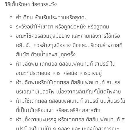
วิธีเก็บรักษา ข้อควรระวัง
คำเตือน ห้ามรับประทานหรือสูดดม
ระวังอย่าให้เข้าตา หรือถูกผิวหนัง หรือสูดดม
ขณะใช้ควรสวมถุงมือยาง และภายหลังการใช้หรือ
หยิบจับ ควรล้างถุงมือยาง มือและบริเวณร่างกายที่
สัมผัส ด้วยน้ำและสบู่ทุกครั้ง
ห้ามฉีดพ่น เดทตอล ดิสอินเฟคแทนท์ สเปรย์ ใน
ขณะที่ประกอบอาหาร หรือมีอาหารวางอยู่
ห้ามฉีดพ่นหรือใช้เดทตอล ดิสอินเฟคแทนท์ สเปรย์
บริเวณที่มีเปลวไฟ เนื่องจากผลิตภัณฑ์นี้ติดไฟง่าย
ห้ามใช้เดทตอล ดิสอินเฟคแทนท์ สเปรย์ บนพื้นผิวไม้
ที่เป็นไม้เคลือบเงา หรืออะคริลิกพลาสติก
ห้ามทิ้งภาชนะบรรจุ หรือเดทตอล ดิสอินเฟคแทนท์ ส
เปรย์ ลงในแม่น้า คู คลอง และแหล่งน้าสาธารณะ