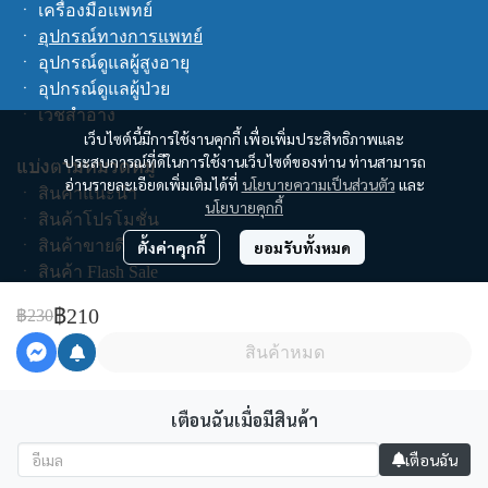
ㆍ
เครื่องมือแพทย์
ㆍ
อุปกรณ์ทางการแพทย์
ㆍ
อุปกรณ์ดูแลผู้สูงอายุ
ㆍ
อุปกรณ์ดูแลผู้ป่วย
ㆍ
เวชสำอาง
เว็บไซต์นี้มีการใช้งานคุกกี้ เพื่อเพิ่มประสิทธิภาพและ
ประสบการณ์ที่ดีในการใช้งานเว็บไซต์ของท่าน ท่านสามารถ
แบ่งตามหมวดหมู่
อ่านรายละเอียดเพิ่มเติมได้ที่
นโยบายความเป็นส่วนตัว
และ
ㆍ
สินค้าแนะนำ
นโยบายคุกกี้
ㆍ
สินค้าโปรโมชั่น
ㆍ
สินค้าขายดี
ตั้งค่าคุกกี้
ยอมรับทั้งหมด
ㆍ
สินค้า Flash Sale
ㆍ
สินค้าทั้งหมด
฿210
฿230
ช็อปตามแบรนด์
สินค้าหมด
คูปอง
เตือนฉันเมื่อมีสินค้า
เตือนฉัน
Copyright | All Rights Reserved | Powered by cswecare.com