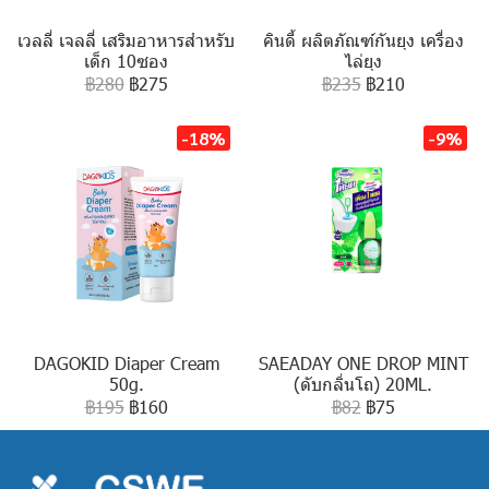
เวลลี่ เจลลี่ เสริมอาหารสำหรับ
คินดี้ ผลิตภัณฑ์กันยุง เครื่อง
เด็ก 10ซอง
ไล่ยุง
฿280
฿275
฿235
฿210
-18%
-9%
DAGOKID Diaper Cream
SAEADAY ONE DROP MINT
50g.
(ดับกลิ่นโถ) 20ML.
฿195
฿160
฿82
฿75