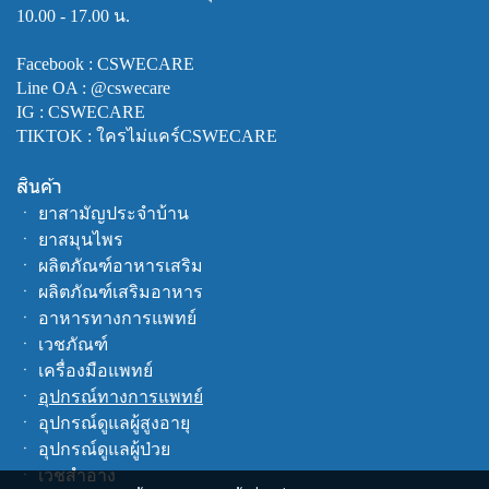
10.00 - 17.00 น.
Facebook :
CSWECARE
Line OA :
@cswecare
IG : CSWECARE
TIKTOK : ใครไม่แคร์CSWECARE
สินค้า
ㆍ
ยาสามัญประจำบ้าน
ㆍ
ยาสมุนไพร
ㆍ
ผลิตภัณฑ์อาหารเสริม
ㆍ
ผลิตภัณฑ์เสริมอาหาร
ㆍ
อาหารทางการแพทย์
ㆍ
เวชภัณฑ์
ㆍ
เครื่องมือแพทย์
ㆍ
อุปกรณ์ทางการแพทย์
ㆍ
อุปกรณ์ดูแลผู้สูงอายุ
ㆍ
อุปกรณ์ดูแลผู้ป่วย
ㆍ
เวชสำอาง