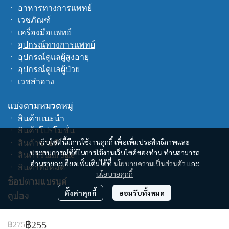
ㆍ
อาหารทางการแพทย์
ㆍ
เวชภัณฑ์
ㆍ
เครื่องมือแพทย์
ㆍ
อุปกรณ์ทางการแพทย์
ㆍ
อุปกรณ์ดูแลผู้สูงอายุ
ㆍ
อุปกรณ์ดูแลผู้ป่วย
ㆍ
เวชสำอาง
แบ่งตามหมวดหมู่
ㆍ
สินค้าแนะนำ
ㆍ
สินค้าโปรโมชั่น
เว็บไซต์นี้มีการใช้งานคุกกี้ เพื่อเพิ่มประสิทธิภาพและ
ㆍ
สินค้าขายดี
ประสบการณ์ที่ดีในการใช้งานเว็บไซต์ของท่าน ท่านสามารถ
ㆍ
สินค้า Flash Sale
อ่านรายละเอียดเพิ่มเติมได้ที่
นโยบายความเป็นส่วนตัว
และ
ㆍ
สินค้าทั้งหมด
นโยบายคุกกี้
ช็อปตามแบรนด์
ตั้งค่าคุกกี้
ยอมรับทั้งหมด
คูปอง
฿255
฿275