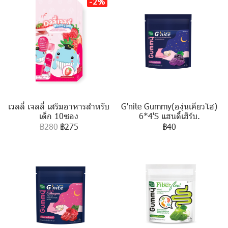
-2%
เวลลี่ เจลลี่ เสริมอาหารสำหรับ
G'nite Gummy(องุ่นเคียวโฮ)
เด็ก 10ซอง
6*4'S แฮนดี้เฮิร์บ.
฿280
฿275
฿40