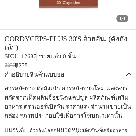
1/1
CORDYCEPS-PLUS 30'S อ้วยอัน. (ตังถั่ง
เฉ้า)
SKU : 12687
ขายแล้ว 0 ชิ้น
฿255
฿275
คำอธิบายสินค้าแบบย่อ
สารสกัดจากตังถังเฉ่า,สารสกัดจากโสม และสาร
สกัดจากเห็ดหลินจือชนิดแคปซูล ผลิตภัณฑ์เสริม
อาหาร ตราเฮอร์เบิลวัน ราคาและจำนวนขายเป็น
กล่อง *ภาพประกอบใช้เพื่อการโฆษณาเท่านั้น
แบรนด์:
หมวดหมู่:
อ้วยอันโอสถ
ผลิตภัณฑ์เสริมอาหาร