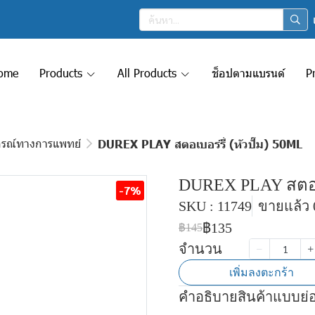
ome
Products
All Products
ช็อปตามแบรนด์
P
กรณ์ทางการแพทย์
DUREX PLAY สตอเบอร์รี่ (หัวปั๊ม) 50ML
DUREX PLAY สตอเบอ
-7%
SKU : 11749
ขายแล้ว 0
฿135
฿145
จำนวน
เพิ่มลงตะกร้า
คำอธิบายสินค้าแบบย่