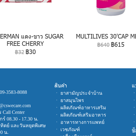
HERMAN แดง-ขาว SUGAR
MULTILIVES 30'CAP 
FREE CHERRY
฿615
฿640
฿30
฿32
สินค้า
แ
09-3583-8088
ㆍ
ยาสามัญประจำบ้าน
ㆍ
ยาสมุนไพร
fo@cswecare.com
ㆍ
ผลิตภัณฑ์อาหารเสริม
Call Center
ㆍ
ผลิตภัณฑ์เสริมอาหาร
กร์ 08.30 - 17.30 น.
ㆍ
อาหารทางการแพทย์
าทิตย์ และวันหยุดพิเศษ
ช
ㆍ
เวชภัณฑ์
00 น.