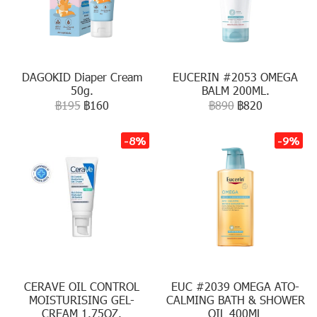
DAGOKID Diaper Cream
EUCERIN #2053 OMEGA
50g.
BALM 200ML.
฿195
฿160
฿890
฿820
-8%
-9%
CERAVE OIL CONTROL
EUC #2039 OMEGA ATO-
MOISTURISING GEL-
CALMING BATH & SHOWER
CREAM 1.75OZ.
OIL 400ML