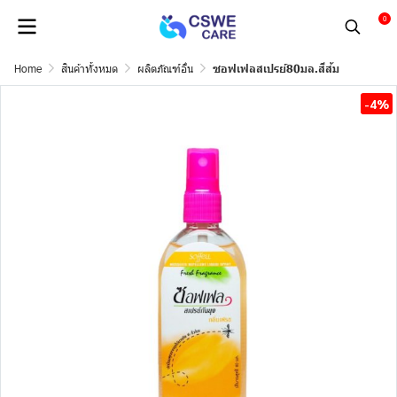
0
Home
สินค้าทั้งหมด
ผลิตภัณฑ์อื่น
ซอฟเฟลสเปรย์80มล.สีส้ม
-4%