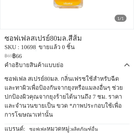
1/1
ซอฟเฟลสเปรย์80มล.สีส้ม
SKU : 10698
ขายแล้ว 0 ชิ้น
฿66
฿69
คำอธิบายสินค้าแบบย่อ
ซอฟเฟล สเปรย์80มล. กลิ่นเฟรชใช้สำหรับฉีด
และทาผิวเพื่อป้องกันจากยุงหรือแมลงอื่นๆ ช่วย
ปกป้องผิวคุณจากยุงร้ายได้นานถึง 7 ชม. ราคา
และจำนวนขายเป็น ขวด *ภาพประกอบใช้เพื่อ
การโฆษณาเท่านั้น
แบรนด์:
หมวดหมู่:
ซอฟเฟล
ผลิตภัณฑ์อื่น