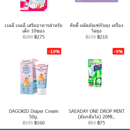
เวลลี่ เจลลี่ เสริมอาหารสำหรับ
คินดี้ ผลิตภัณฑ์กันยุง เครื่อง
เด็ก 10ซอง
ไล่ยุง
฿280
฿275
฿235
฿210
-18%
-9%
DAGOKID Diaper Cream
SAEADAY ONE DROP MINT
50g.
(ดับกลิ่นโถ) 20ML.
฿195
฿160
฿82
฿75