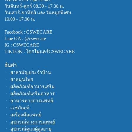
วันจันทร์-ศุกร์ 08.30 - 17.30 น.
วันเสาร์-อาทิตย์ และวันหยุดพิเศษ
10.00 - 17.00 น.
Facebook :
CSWECARE
Line OA :
@cswecare
IG : CSWECARE
TIKTOK : ใครไม่แคร์CSWECARE
สินค้า
ㆍ
ยาสามัญประจำบ้าน
ㆍ
ยาสมุนไพร
ㆍ
ผลิตภัณฑ์อาหารเสริม
ㆍ
ผลิตภัณฑ์เสริมอาหาร
ㆍ
อาหารทางการแพทย์
ㆍ
เวชภัณฑ์
ㆍ
เครื่องมือแพทย์
ㆍ
อุปกรณ์ทางการแพทย์
ㆍ
อุปกรณ์ดูแลผู้สูงอายุ