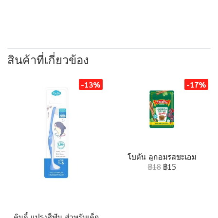
สินค้าที่เกี่ยวข้อง
-13%
-17%
โบตัน ลูกอมรสชะเอม
฿18
฿15
คินดี้ แปรงสีฟัน สำหรับเด็ก