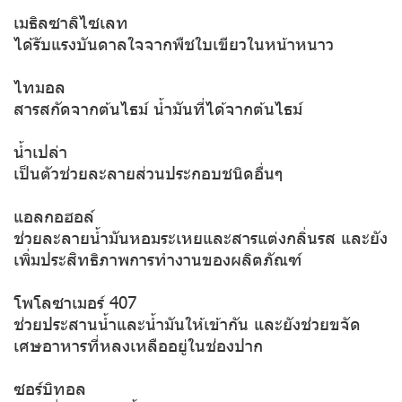
เมธิลซาลิไซเลท
ได้รับแรงบันดาลใจจากพืชใบเขียวในหน้าหนาว
ไทมอล
สารสกัดจากต้นไธม์ น้ำมันที่ได้จากต้นไธม์
น้ำเปล่า
เป็นตัวช่วยละลายส่วนประกอบชนิดอื่นๆ
แอลกอฮอล์
ช่วยละลายน้ำมันหอมระเหยและสารแต่งกลิ่นรส และยัง
เพิ่มประสิทธิภาพการทำงานของผลิตภัณฑ์
โพโลซาเมอร์ 407
ช่วยประสานน้ำและน้ำมันให้เข้ากัน และยังช่วยขจัด
เศษอาหารที่หลงเหลืออยู่ในช่องปาก
ซอร์บิทอล