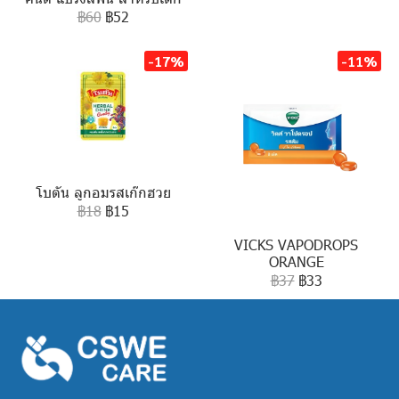
฿60
฿52
-17%
-11%
โบตัน ลูกอมรสเก๊กฮวย
฿18
฿15
VICKS VAPODROPS
ORANGE
฿37
฿33