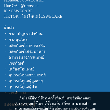
Facebook :
CSWECARE
Line OA :
@cswecare
IG : CSWECARE
TIKTOK : ใครไม่แคร์CSWECARE
สินค้า
ㆍ
ยาสามัญประจำบ้าน
ㆍ
ยาสมุนไพร
ㆍ
ผลิตภัณฑ์อาหารเสริม
ㆍ
ผลิตภัณฑ์เสริมอาหาร
ㆍ
อาหารทางการแพทย์
ㆍ
เวชภัณฑ์
ㆍ
เครื่องมือแพทย์
ㆍ
อุปกรณ์ทางการแพทย์
ㆍ
อุปกรณ์ดูแลผู้สูงอายุ
ㆍ
อุปกรณ์ดูแลผู้ป่วย
ㆍ
เวชสำอาง
เว็บไซต์นี้มีการใช้งานคุกกี้ เพื่อเพิ่มประสิทธิภาพและ
ประสบการณ์ที่ดีในการใช้งานเว็บไซต์ของท่าน ท่านสามารถ
แบ่งตามหมวดหมู่
อ่านรายละเอียดเพิ่มเติมได้ที่
นโยบายความเป็นส่วนตัว
และ