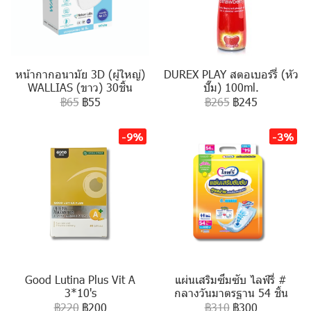
หน้ากากอนามัย 3D (ผู้ใหญ่)
DUREX PLAY สตอเบอร์รี่ (หัว
WALLIAS (ขาว) 30ชิ้น
ปั๊ม) 100ml.
฿65
฿55
฿265
฿245
-9%
-3%
Good Lutina Plus Vit A
แผ่นเสริมซึมซับ ไลฟ์รี่ #
3*10's
กลางวันมาตรฐาน 54 ชิ้น
฿220
฿200
฿310
฿300