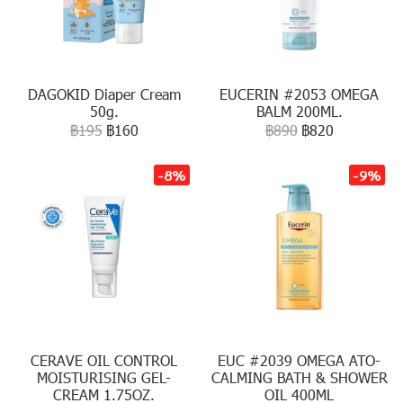
DAGOKID Diaper Cream
EUCERIN #2053 OMEGA
50g.
BALM 200ML.
฿195
฿160
฿890
฿820
-8%
-9%
CERAVE OIL CONTROL
EUC #2039 OMEGA ATO-
MOISTURISING GEL-
CALMING BATH & SHOWER
CREAM 1.75OZ.
OIL 400ML