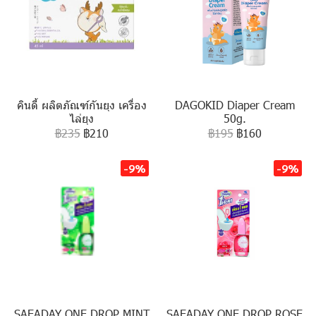
คินดี้ ผลิตภัณฑ์กันยุง เครื่อง
DAGOKID Diaper Cream
ไล่ยุง
50g.
฿235
฿210
฿195
฿160
-9%
-9%
SAEADAY ONE DROP MINT
SAEADAY ONE DROP ROSE