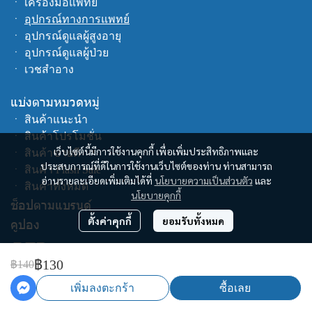
ㆍ
เครื่องมือแพทย์
ㆍ
อุปกรณ์ทางการแพทย์
ㆍ
อุปกรณ์ดูแลผู้สูงอายุ
ㆍ
อุปกรณ์ดูแลผู้ป่วย
ㆍ
เวชสำอาง
แบ่งตามหมวดหมู่
ㆍ
สินค้าแนะนำ
ㆍ
สินค้าโปรโมชั่น
เว็บไซต์นี้มีการใช้งานคุกกี้ เพื่อเพิ่มประสิทธิภาพและ
ㆍ
สินค้าขายดี
ประสบการณ์ที่ดีในการใช้งานเว็บไซต์ของท่าน ท่านสามารถ
ㆍ
สินค้า Flash Sale
อ่านรายละเอียดเพิ่มเติมได้ที่
นโยบายความเป็นส่วนตัว
และ
ㆍ
สินค้าทั้งหมด
นโยบายคุกกี้
ช็อปตามแบรนด์
ตั้งค่าคุกกี้
ยอมรับทั้งหมด
คูปอง
฿130
฿140
เพิ่มลงตะกร้า
ซื้อเลย
Copyright | All Rights Reserved | Powered by cswecare.com