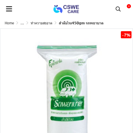
0
Home
...
ทำความสะอาด
สำลีม้วน450gm รถพยาบาล
-7%