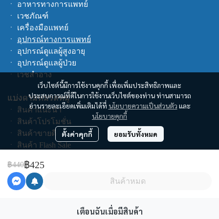
ㆍ
อาหารทางการแพทย์
ㆍ
เวชภัณฑ์
ㆍ
เครื่องมือแพทย์
ㆍ
อุปกรณ์ทางการแพทย์
ㆍ
อุปกรณ์ดูแลผู้สูงอายุ
ㆍ
อุปกรณ์ดูแลผู้ป่วย
ㆍ
เวชสำอาง
เว็บไซต์นี้มีการใช้งานคุกกี้ เพื่อเพิ่มประสิทธิภาพและ
ประสบการณ์ที่ดีในการใช้งานเว็บไซต์ของท่าน ท่านสามารถ
แบ่งตามหมวดหมู่
อ่านรายละเอียดเพิ่มเติมได้ที่
นโยบายความเป็นส่วนตัว
และ
ㆍ
สินค้าแนะนำ
นโยบายคุกกี้
ㆍ
สินค้าโปรโมชั่น
ㆍ
สินค้าขายดี
ตั้งค่าคุกกี้
ยอมรับทั้งหมด
ㆍ
สินค้า Flash Sale
ㆍ
สินค้าทั้งหมด
฿425
฿440
ช็อปตามแบรนด์
สินค้าหมด
คูปอง
เตือนฉันเมื่อมีสินค้า