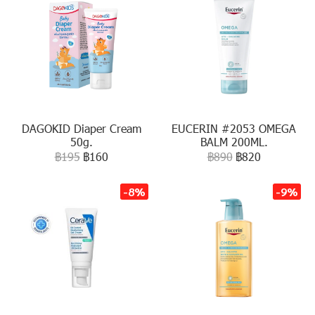
DAGOKID Diaper Cream
EUCERIN #2053 OMEGA
50g.
BALM 200ML.
฿195
฿160
฿890
฿820
-8%
-9%