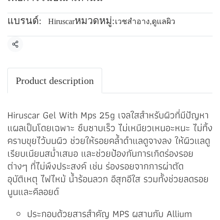
แบรนด์:
หมวดหมู่:
Hiruscar
เวชสำอาง
,
ดูแลผิว
แชร์
Product description
Hiruscar Gel With Mps 25g เจลใสสำหรับผิวที่มีปัญหา
แผลเป็นโดยเฉพาะ ซึบซาบเร็ว ไม่เหนียวเหนอะหนะ ไม่ทิ้ง
คราบขุยไว้บนผิว ช่วยให้รอยคล้ำดำแลดูจางลง ให้ผิวแลดู
เรียบเนียนสม่ำเสมอ และช่วยป้องกันการเกิดร่องรอย
ต่างๆ ที่ไม่พึงประสงค์ เช่น ร่องรอยจากการผ่าตัด
อุบัติเหตุ ไฟไหม้ น้ำร้อนลวก อีสุกอีใส รวมทั้งช่วยลดรอย
นูนและคีลอยด์
ประกอบด้วยสารสำคัญ MPS ผสานกับ Allium