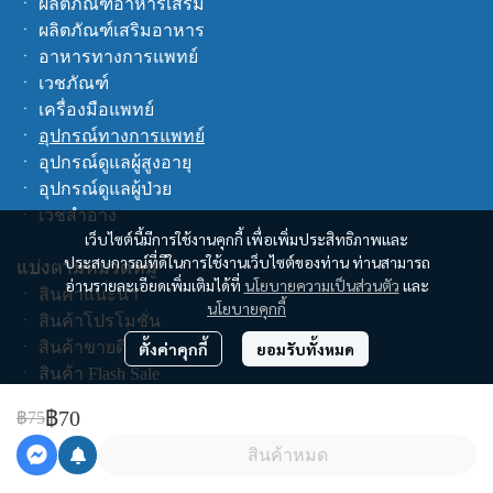
ㆍ
ผลิตภัณฑ์อาหารเสริม
ㆍ
ผลิตภัณฑ์เสริมอาหาร
ㆍ
อาหารทางการแพทย์
ㆍ
เวชภัณฑ์
ㆍ
เครื่องมือแพทย์
ㆍ
อุปกรณ์ทางการแพทย์
ㆍ
อุปกรณ์ดูแลผู้สูงอายุ
ㆍ
อุปกรณ์ดูแลผู้ป่วย
ㆍ
เวชสำอาง
เว็บไซต์นี้มีการใช้งานคุกกี้ เพื่อเพิ่มประสิทธิภาพและ
ประสบการณ์ที่ดีในการใช้งานเว็บไซต์ของท่าน ท่านสามารถ
แบ่งตามหมวดหมู่
อ่านรายละเอียดเพิ่มเติมได้ที่
นโยบายความเป็นส่วนตัว
และ
ㆍ
สินค้าแนะนำ
นโยบายคุกกี้
ㆍ
สินค้าโปรโมชั่น
ㆍ
สินค้าขายดี
ตั้งค่าคุกกี้
ยอมรับทั้งหมด
ㆍ
สินค้า Flash Sale
ㆍ
สินค้าทั้งหมด
฿70
฿75
ช็อปตามแบรนด์
สินค้าหมด
คูปอง