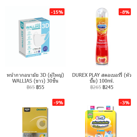
-15%
-8%
หน้ากากอนามัย 3D (ผู้ใหญ่)
DUREX PLAY สตอเบอร์รี่ (หัว
WALLIAS (ขาว) 30ชิ้น
ปั๊ม) 100ml.
฿65
฿55
฿265
฿245
-9%
-3%