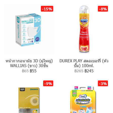
-15%
-8%
หน้ากากอนามัย 3D (ผู้ใหญ่)
DUREX PLAY สตอเบอร์รี่ (หัว
WALLIAS (ขาว) 30ชิ้น
ปั๊ม) 100ml.
฿65
฿55
฿265
฿245
-9%
-3%