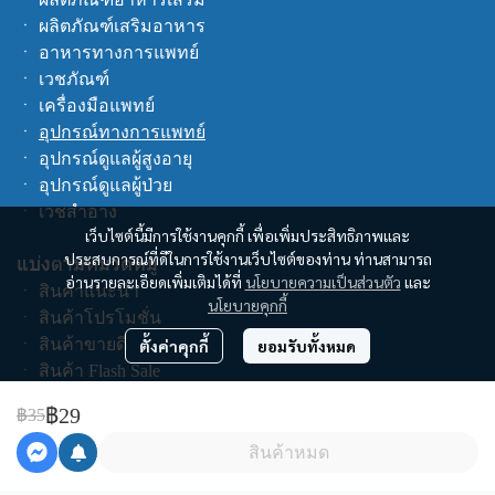
ㆍ
ผลิตภัณฑ์เสริมอาหาร
ㆍ
อาหารทางการแพทย์
ㆍ
เวชภัณฑ์
ㆍ
เครื่องมือแพทย์
ㆍ
อุปกรณ์ทางการแพทย์
ㆍ
อุปกรณ์ดูแลผู้สูงอายุ
ㆍ
อุปกรณ์ดูแลผู้ป่วย
ㆍ
เวชสำอาง
เว็บไซต์นี้มีการใช้งานคุกกี้ เพื่อเพิ่มประสิทธิภาพและ
ประสบการณ์ที่ดีในการใช้งานเว็บไซต์ของท่าน ท่านสามารถ
แบ่งตามหมวดหมู่
อ่านรายละเอียดเพิ่มเติมได้ที่
นโยบายความเป็นส่วนตัว
และ
ㆍ
สินค้าแนะนำ
นโยบายคุกกี้
ㆍ
สินค้าโปรโมชั่น
ㆍ
สินค้าขายดี
ตั้งค่าคุกกี้
ยอมรับทั้งหมด
ㆍ
สินค้า Flash Sale
ㆍ
สินค้าทั้งหมด
฿29
฿35
ช็อปตามแบรนด์
สินค้าหมด
คูปอง