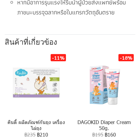
หากมีอาการรุนแรงให้รีบนำผู้ป่วยส่งแพทย์พร้อม
ภาชนะบรรจุฉลากหรือใบแทรกวัตถุอันตราย
สินค้าที่เกี่ยวข้อง
-11%
-18%
คินดี้ ผลิตภัณฑ์กันยุง เครื่อง
DAGOKID Diaper Cream
ไล่ยุง
50g.
฿235
฿210
฿195
฿160