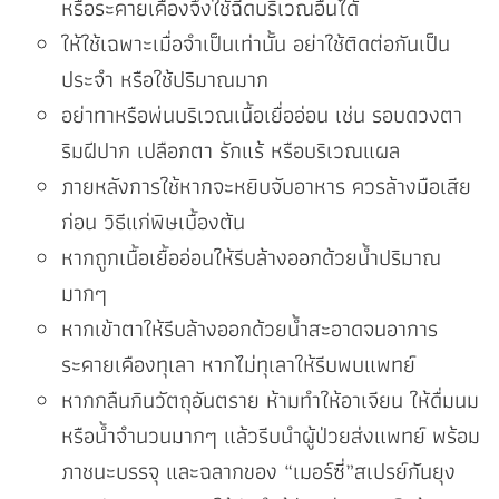
หรือระคายเคืองจึงใช้ฉีดบริเวณอื่นได้
ให้ใช้เฉพาะเมื่อจำเป็นเท่านั้น อย่าใช้ติดต่อกันเป็น
ประจำ หรือใช้ปริมาณมาก
อย่าทาหรือพ่นบริเวณเนื้อเยื่ออ่อน เช่น รอบดวงตา
ริมฝีปาก เปลือกตา รักแร้ หรือบริเวณแผล
ภายหลังการใช้หากจะหยิบจับอาหาร ควรล้างมือเสีย
ก่อน วิธีแก่พิษเบื้องต้น
หากถูกเนื้อเยื้ออ่อนให้รีบล้างออกด้วยน้ำปริมาณ
มากๆ
หากเข้าตาให้รีบล้างออกด้วยน้ำสะอาดจนอาการ
ระคายเคืองทุเลา หากไม่ทุเลาให้รีบพบแพทย์
หากกลืนกินวัตถุอันตราย ห้ามทำให้อาเจียน ให้ดื่มนม
หรือน้ำจำนวนมากๆ แล้วรีบนำผู้ป่วยส่งแพทย์ พร้อม
ภาชนะบรรจุ และฉลากของ “เมอร์ซี่”สเปรย์กันยุง