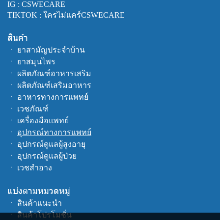
IG : CSWECARE
TIKTOK : ใครไม่แคร์CSWECARE
สินค้า
ㆍ
ยาสามัญประจำบ้าน
ㆍ
ยาสมุนไพร
ㆍ
ผลิตภัณฑ์อาหารเสริม
ㆍ
ผลิตภัณฑ์เสริมอาหาร
ㆍ
อาหารทางการแพทย์
ㆍ
เวชภัณฑ์
ㆍ
เครื่องมือแพทย์
ㆍ
อุปกรณ์ทางการแพทย์
ㆍ
อุปกรณ์ดูแลผู้สูงอายุ
ㆍ
อุปกรณ์ดูแลผู้ป่วย
ㆍ
เวชสำอาง
แบ่งตามหมวดหมู่
ㆍ
สินค้าแนะนำ
ㆍ
สินค้าโปรโมชั่น