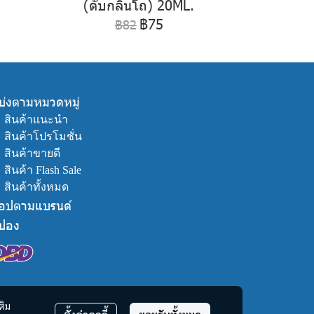
(ดับกลิ่นโถ) 20ML.
฿75
฿82
บ่งตามหมวดหมู่
ㆍ
สินค้าแนะนำ
ㆍ
สินค้าโปรโมชั่น
ㆍ
สินค้าขายดี
ㆍ
สินค้า Flash Sale
ㆍ
สินค้าทั้งหมด
็อปตามแบรนด์
ูปอง
ติม