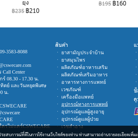
ยุง
฿160
฿195
฿210
฿235
สินค้า
แ
09-3583-8088
ㆍ
ยาสามัญประจำบ้าน
ㆍ
ยาสมุนไพร
fo@cswecare.com
ㆍ
ผลิตภัณฑ์อาหารเสริม
Call Center
ㆍ
ผลิตภัณฑ์เสริมอาหาร
กร์ 08.30 - 17.30 น.
ㆍ
อาหารทางการแพทย์
าทิตย์ และวันหยุดพิเศษ
ช
ㆍ
เวชภัณฑ์
00 น.
ㆍ
เครื่องมือแพทย์
ค
ㆍ
อุปกรณ์ทางการแพทย์
CSWECARE
ㆍ
อุปกรณ์ดูแลผู้สูงอายุ
@cswecare
ㆍ
อุปกรณ์ดูแลผู้ป่วย
ECARE
 ใครไม่แคร์CSWECARE
ㆍ
เวชสำอาง
และประสบการณ์ที่ดีในการใช้งานเว็บไซต์ของท่าน ท่านสามารถอ่านรายละเอียดเพิ่มเ