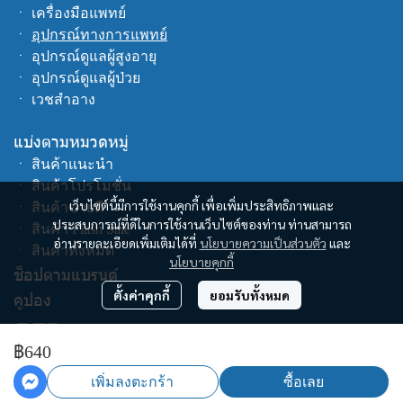
ㆍ
เครื่องมือแพทย์
ㆍ
อุปกรณ์ทางการแพทย์
ㆍ
อุปกรณ์ดูแลผู้สูงอายุ
ㆍ
อุปกรณ์ดูแลผู้ป่วย
ㆍ
เวชสำอาง
แบ่งตามหมวดหมู่
ㆍ
สินค้าแนะนำ
ㆍ
สินค้าโปรโมชั่น
เว็บไซต์นี้มีการใช้งานคุกกี้ เพื่อเพิ่มประสิทธิภาพและ
ㆍ
สินค้าขายดี
ประสบการณ์ที่ดีในการใช้งานเว็บไซต์ของท่าน ท่านสามารถ
ㆍ
สินค้า Flash Sale
อ่านรายละเอียดเพิ่มเติมได้ที่
นโยบายความเป็นส่วนตัว
และ
ㆍ
สินค้าทั้งหมด
นโยบายคุกกี้
ช็อปตามแบรนด์
ตั้งค่าคุกกี้
ยอมรับทั้งหมด
คูปอง
฿640
เพิ่มลงตะกร้า
ซื้อเลย
Copyright | All Rights Reserved | Powered by cswecare.com