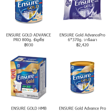
ENSURE GOLD ADVANCE
ENSURE Gold AdvancePro
PRO 800g. ธัญพืช
6*370g. วานิลลา
฿930
฿2,420
ENSURE GOLD HMB
ENSURE Gold Advance Pro