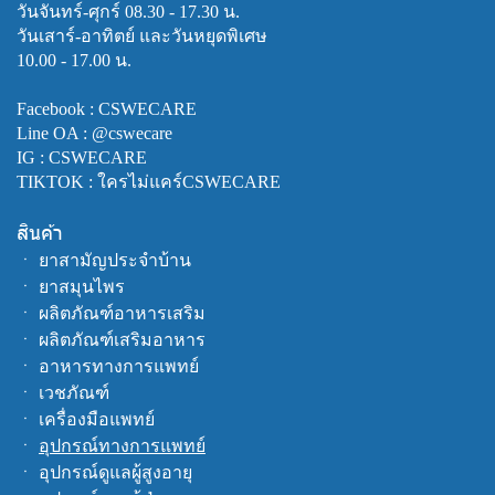
วันจันทร์-ศุกร์ 08.30 - 17.30 น.
วันเสาร์-อาทิตย์ และวันหยุดพิเศษ
10.00 - 17.00 น.
Facebook :
CSWECARE
Line OA :
@cswecare
IG : CSWECARE
TIKTOK : ใครไม่แคร์CSWECARE
สินค้า
ㆍ
ยาสามัญประจำบ้าน
ㆍ
ยาสมุนไพร
ㆍ
ผลิตภัณฑ์อาหารเสริม
ㆍ
ผลิตภัณฑ์เสริมอาหาร
ㆍ
อาหารทางการแพทย์
ㆍ
เวชภัณฑ์
ㆍ
เครื่องมือแพทย์
ㆍ
อุปกรณ์ทางการแพทย์
ㆍ
อุปกรณ์ดูแลผู้สูงอายุ