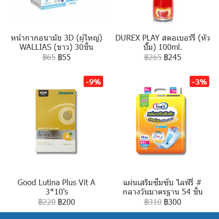
หน้ากากอนามัย 3D (ผู้ใหญ่)
DUREX PLAY สตอเบอร์รี่ (หัว
WALLIAS (ขาว) 30ชิ้น
ปั๊ม) 100ml.
฿65
฿55
฿265
฿245
-9%
-3%
Good Lutina Plus Vit A
แผ่นเสริมซึมซับ ไลฟ์รี่ #
3*10's
กลางวันมาตรฐาน 54 ชิ้น
฿220
฿200
฿310
฿300