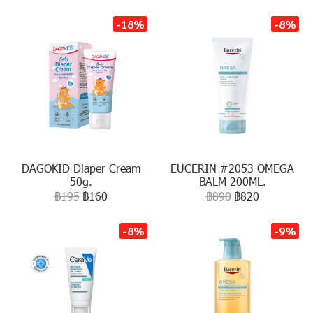
-18%
-8%
DAGOKID Diaper Cream
EUCERIN #2053 OMEGA
50g.
BALM 200ML.
฿195
฿160
฿890
฿820
-8%
-9%