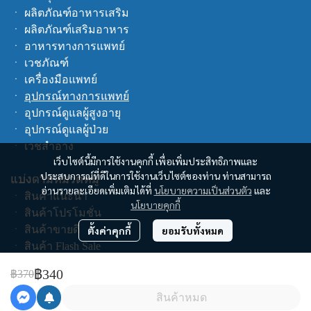
ㆍ
ผลิตภัณฑ์อาหารเสริม
ㆍ
ผลิตภัณฑ์เสริมอาหาร
ㆍ
อาหารทางการแพทย์
ㆍ
เวชภัณฑ์
ㆍ
เครื่องมือแพทย์
ㆍ
อุปกรณ์ทางการแพทย์
ㆍ
อุปกรณ์ดูแลผู้สูงอายุ
ㆍ
อุปกรณ์ดูแลผู้ป่วย
ㆍ
เวชสำอาง
เว็บไซต์นี้มีการใช้งานคุกกี้ เพื่อเพิ่มประสิทธิภาพและ
ประสบการณ์ที่ดีในการใช้งานเว็บไซต์ของท่าน ท่านสามารถ
แบ่งตามหมวดหมู่
อ่านรายละเอียดเพิ่มเติมได้ที่
นโยบายความเป็นส่วนตัว
และ
ㆍ
สินค้าแนะนำ
นโยบายคุกกี้
ㆍ
สินค้าโปรโมชั่น
ㆍ
สินค้าขายดี
ตั้งค่าคุกกี้
ยอมรับทั้งหมด
ㆍ
สินค้า Flash Sale
ㆍ
สินค้าทั้งหมด
฿340
฿370
ช็อปตามแบรนด์
สินค้าหมด
คูปอง