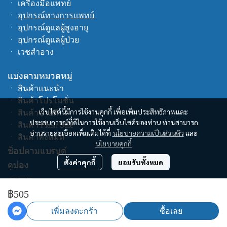
ㆍ
เครื่องมือแพทย์
ㆍ
อุปกรณ์ทางการแพทย์
ㆍ
อุปกรณ์ดูแลผู้สูงอายุ
ㆍ
อุปกรณ์ดูแลผู้ป่วย
ㆍ
เวชสำอาง
แบ่งตามหมวดหมู่
ㆍ
สินค้าแนะนำ
ㆍ
สินค้าโปรโมชั่น
เว็บไซต์นี้มีการใช้งานคุกกี้ เพื่อเพิ่มประสิทธิภาพและ
ㆍ
สินค้าขายดี
ประสบการณ์ที่ดีในการใช้งานเว็บไซต์ของท่าน ท่านสามารถ
ㆍ
สินค้า Flash Sale
อ่านรายละเอียดเพิ่มเติมได้ที่
นโยบายความเป็นส่วนตัว
และ
ㆍ
สินค้าทั้งหมด
นโยบายคุกกี้
ช็อปตามแบรนด์
ตั้งค่าคุกกี้
ยอมรับทั้งหมด
คูปอง
฿505
เพิ่มลงตะกร้า
ซื้อเลย
Copyright | All Rights Reserved | Powered by cswecare.com