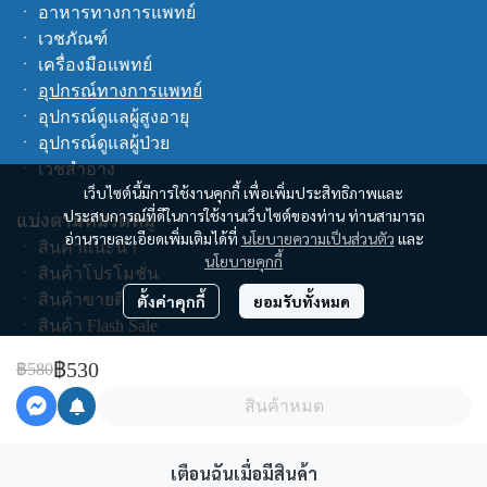
ㆍ
อาหารทางการแพทย์
ㆍ
เวชภัณฑ์
ㆍ
เครื่องมือแพทย์
ㆍ
อุปกรณ์ทางการแพทย์
ㆍ
อุปกรณ์ดูแลผู้สูงอายุ
ㆍ
อุปกรณ์ดูแลผู้ป่วย
ㆍ
เวชสำอาง
เว็บไซต์นี้มีการใช้งานคุกกี้ เพื่อเพิ่มประสิทธิภาพและ
ประสบการณ์ที่ดีในการใช้งานเว็บไซต์ของท่าน ท่านสามารถ
แบ่งตามหมวดหมู่
อ่านรายละเอียดเพิ่มเติมได้ที่
นโยบายความเป็นส่วนตัว
และ
ㆍ
สินค้าแนะนำ
นโยบายคุกกี้
ㆍ
สินค้าโปรโมชั่น
ㆍ
สินค้าขายดี
ตั้งค่าคุกกี้
ยอมรับทั้งหมด
ㆍ
สินค้า Flash Sale
ㆍ
สินค้าทั้งหมด
฿530
฿580
ช็อปตามแบรนด์
สินค้าหมด
คูปอง
เตือนฉันเมื่อมีสินค้า