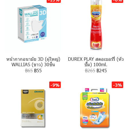
หน้ากากอนามัย 3D (ผู้ใหญ่)
DUREX PLAY สตอเบอร์รี่ (หัว
WALLIAS (ขาว) 30ชิ้น
ปั๊ม) 100ml.
฿65
฿55
฿265
฿245
-9%
-3%