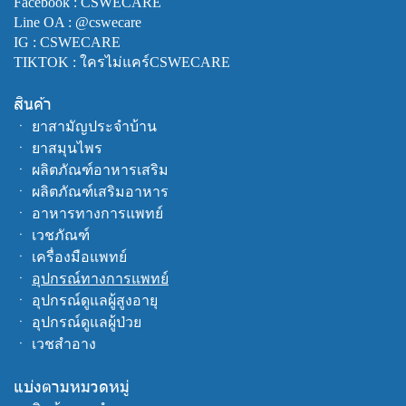
Facebook :
CSWECARE
Line OA :
@cswecare
IG : CSWECARE
TIKTOK : ใครไม่แคร์CSWECARE
สินค้า
ㆍ
ยาสามัญประจำบ้าน
ㆍ
ยาสมุนไพร
ㆍ
ผลิตภัณฑ์อาหารเสริม
ㆍ
ผลิตภัณฑ์เสริมอาหาร
ㆍ
อาหารทางการแพทย์
ㆍ
เวชภัณฑ์
ㆍ
เครื่องมือแพทย์
ㆍ
อุปกรณ์ทางการแพทย์
ㆍ
อุปกรณ์ดูแลผู้สูงอายุ
ㆍ
อุปกรณ์ดูแลผู้ป่วย
ㆍ
เวชสำอาง
แบ่งตามหมวดหมู่