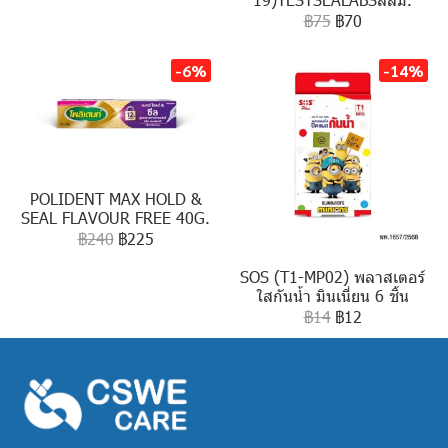
฿75
฿70
-6%
-14%
POLIDENT MAX HOLD &
SEAL FLAVOUR FREE 40G.
฿240
฿225
SOS (T1-MP02) พลาสเตอร์
ใสกันน้ำ มินเนี่ยน 6 ชิ้น
฿14
฿12