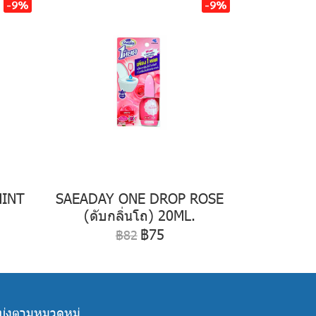
-9%
-9%
MINT
SAEADAY ONE DROP ROSE
(ดับกลิ่นโถ) 20ML.
฿75
฿82
บ่งตามหมวดหมู่