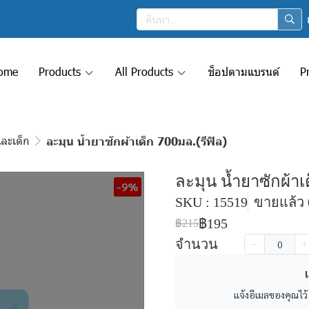
ome
Products
All Products
ช็อปตามแบรนด์
P
และเด็ก
ละมุน น้ำยาซักผ้าเด็ก 700มล.(รีฟิล)
ละมุน น้ำยาซักผ้าเ
-9%
SKU : 15519
ขายแล้ว 0
฿195
฿215
จำนวน
เ
แจ้งอีเมลของคุณไว้