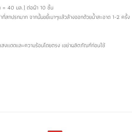
า = 40 มล.) ต่อผ้า 10 ชิ้น
้าที่สกปรกมาก จากนั้นขยี้เบาๆแล้วล้างออกด้วยน้ำสะอาด 1-2 ครั้ง 
ผัสแสงแดดและความร้อนโดยตรง เขย่าผลิตภัณฑ์ก่อนใช้