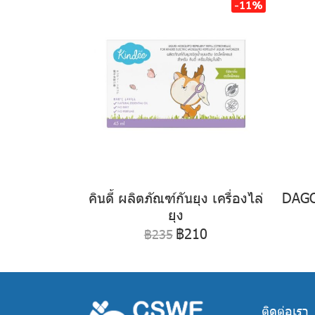
-11%
คินดี้ ผลิตภัณฑ์กันยุง เครื่องไล่
DAGO
ยุง
฿210
฿235
ติดต่อเรา