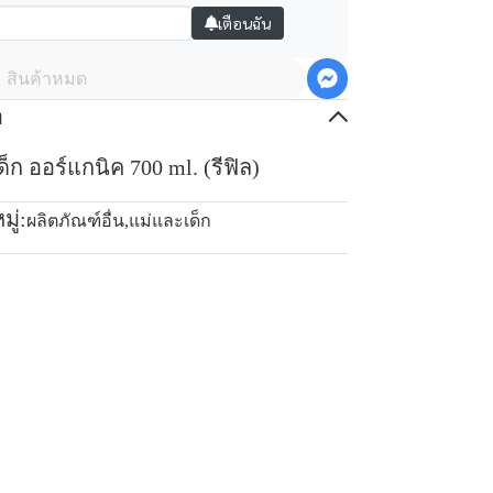
เตือนฉัน
สินค้าหมด
อ
็ก ออร์แกนิค 700 ml. (รีฟิล)
ู่:
ผลิตภัณฑ์อื่น
,
แม่และเด็ก