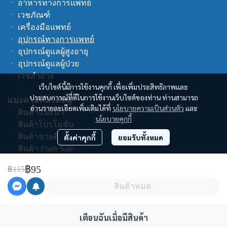
ㆍ
อาหารทางการแพทย์
ㆍ
เวชภัณฑ์
ㆍ
เครื่องมือแพทย์
ㆍ
อุปกรณ์ทางการแพทย์
ㆍ
อุปกรณ์ดูแลผู้สูงอายุ
ㆍ
อุปกรณ์ดูแลผู้ป่วย
ㆍ
เวชสำอาง
เว็บไซต์นี้มีการใช้งานคุกกี้ เพื่อเพิ่มประสิทธิภาพและ
ประสบการณ์ที่ดีในการใช้งานเว็บไซต์ของท่าน ท่านสามารถ
แบ่งตามหมวดหมู่
อ่านรายละเอียดเพิ่มเติมได้ที่
นโยบายความเป็นส่วนตัว
และ
ㆍ
สินค้าแนะนำ
นโยบายคุกกี้
ㆍ
สินค้าโปรโมชั่น
ㆍ
สินค้าขายดี
ตั้งค่าคุกกี้
ยอมรับทั้งหมด
ㆍ
สินค้า Flash Sale
ㆍ
สินค้าทั้งหมด
฿95
฿115
ช็อปตามแบรนด์
สินค้าหมด
คูปอง
เตือนฉันเมื่อมีสินค้า