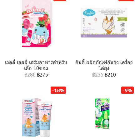
เวลลี่ เจลลี่ เสริมอาหารสำหรับ
คินดี้ ผลิตภัณฑ์กันยุง เครื่อง
เด็ก 10ซอง
ไล่ยุง
฿280
฿275
฿235
฿210
-18%
-9%