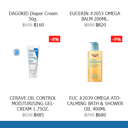
DAGOKID Diaper Cream
EUCERIN #2053 OMEGA
50g.
BALM 200ML.
฿195
฿160
฿890
฿820
-8%
-9%
CERAVE OIL CONTROL
EUC #2039 OMEGA ATO-
MOISTURISING GEL-
CALMING BATH & SHOWER
CREAM 1.75OZ.
OIL 400ML
฿530
฿485
฿745
฿680