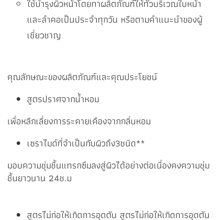
ใช้บำรุงผิวหน้าโดยทาผลิตภัณฑ์ให้ทั่วบริเวณใบหน้า
และลำคอเป็นประจำทุกวัน หรือตามคำแนะนำของผู้
เชี่ยวชาญ
คุณลักษณะของผลิตภัณฑ์และคุณประโยชน์
สูตรปราศจากน้ำหอม
เพื่อหลีกเลี่ยงการระคายเคืองจากกลิ่นหอม
เซราไมด์ที่จำเป็นกับผิวถึง3ชนิด**​
มอบความชุ่มชื้นแทรกซึมลงสู่ผิวได้อย่างต่อเนื่องคงความชุ่ม
ชื้นยาวนาน 24ช.ม
สูตรไม่ก่อให้เกิดการอุดตัน​ สูตรไม่ก่อให้เกิดการอุดตัน