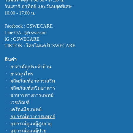
วันเสาร์-อาทิตย์ และวันหยุดพิเศษ
10.00 - 17.00 น.
Facebook :
CSWECARE
Line OA :
@cswecare
IG : CSWECARE
TIKTOK : ใครไม่แคร์CSWECARE
สินค้า
ㆍ
ยาสามัญประจำบ้าน
ㆍ
ยาสมุนไพร
ㆍ
ผลิตภัณฑ์อาหารเสริม
ㆍ
ผลิตภัณฑ์เสริมอาหาร
ㆍ
อาหารทางการแพทย์
ㆍ
เวชภัณฑ์
ㆍ
เครื่องมือแพทย์
ㆍ
อุปกรณ์ทางการแพทย์
ㆍ
อุปกรณ์ดูแลผู้สูงอายุ
ㆍ
อุปกรณ์ดูแลผู้ป่วย