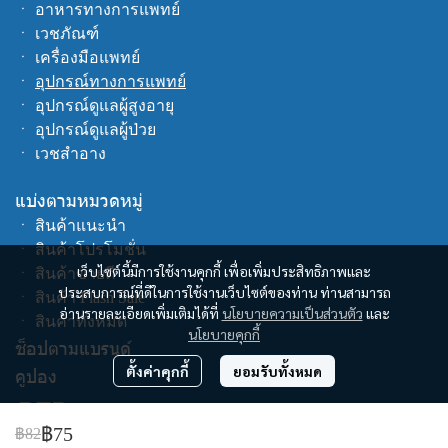
ㆍ
อาหารทางการแพทย์
ㆍ
เวชภัณฑ์
ㆍ
เครื่องมือแพทย์
ㆍ
อุปกรณ์ทางการแพทย์
ㆍ
อุปกรณ์ดูแลผู้สูงอายุ
ㆍ
อุปกรณ์ดูแลผู้ป่วย
ㆍ
เวชสำอาง
แบ่งตามหมวดหมู่
ㆍ
สินค้าแนะนำ
ㆍ
สินค้าโปรโมชั่น
เว็บไซต์นี้มีการใช้งานคุกกี้ เพื่อเพิ่มประสิทธิภาพและ
ㆍ
สินค้าขายดี
ประสบการณ์ที่ดีในการใช้งานเว็บไซต์ของท่าน ท่านสามารถ
ㆍ
สินค้า Flash Sale
อ่านรายละเอียดเพิ่มเติมได้ที่
นโยบายความเป็นส่วนตัว
และ
ㆍ
สินค้าทั้งหมด
นโยบายคุกกี้
ช็อปตามแบรนด์
ตั้งค่าคุกกี้
ยอมรับทั้งหมด
คูปอง
฿75
฿82