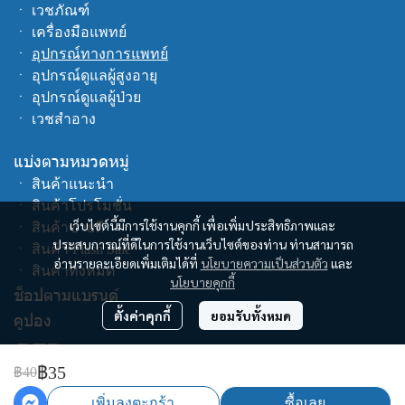
ㆍ
เวชภัณฑ์
ㆍ
เครื่องมือแพทย์
ㆍ
อุปกรณ์ทางการแพทย์
ㆍ
อุปกรณ์ดูแลผู้สูงอายุ
ㆍ
อุปกรณ์ดูแลผู้ป่วย
ㆍ
เวชสำอาง
แบ่งตามหมวดหมู่
ㆍ
สินค้าแนะนำ
ㆍ
สินค้าโปรโมชั่น
เว็บไซต์นี้มีการใช้งานคุกกี้ เพื่อเพิ่มประสิทธิภาพและ
ㆍ
สินค้าขายดี
ประสบการณ์ที่ดีในการใช้งานเว็บไซต์ของท่าน ท่านสามารถ
ㆍ
สินค้า Flash Sale
อ่านรายละเอียดเพิ่มเติมได้ที่
นโยบายความเป็นส่วนตัว
และ
ㆍ
สินค้าทั้งหมด
นโยบายคุกกี้
ช็อปตามแบรนด์
ตั้งค่าคุกกี้
ยอมรับทั้งหมด
คูปอง
฿35
฿40
เพิ่มลงตะกร้า
ซื้อเลย