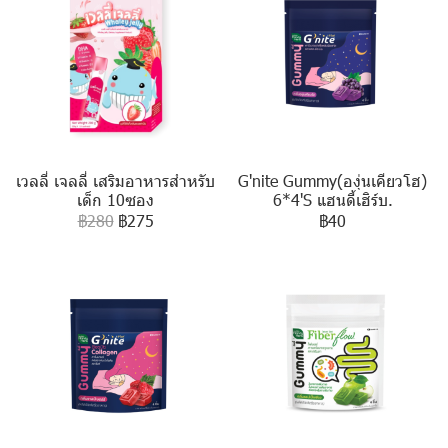
เวลลี่ เจลลี่ เสริมอาหารสำหรับ
G'nite Gummy(องุ่นเคียวโฮ)
เด็ก 10ซอง
6*4'S แฮนดี้เฮิร์บ.
฿280
฿275
฿40