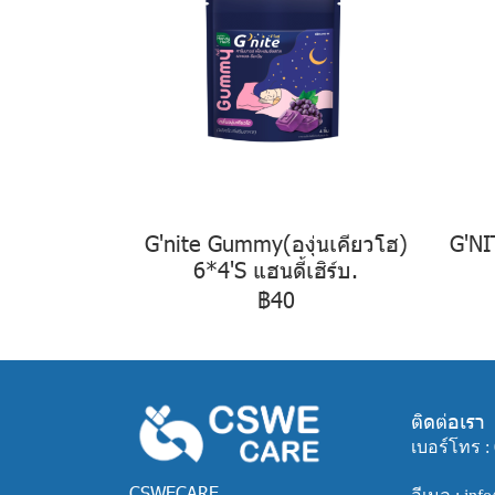
G'nite Gummy(องุ่นเคียวโฮ)
G'N
6*4'S แฮนดี้เฮิร์บ.
฿40
ติดต่อเรา
เบอร์โทร :
CSWECARE