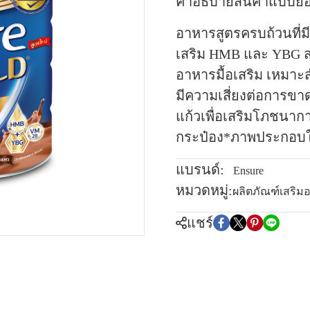
คำอธิบายสินค้าแบบย่
อาหารสูตรครบถ้วนที่ม
เสริม HMB และ YBG สา
อาหารมื้อเสริม เหมาะส
มีความเสี่ยงต่อการขา
แก้วเพื่อเสริมโภชนา
กระป๋อง*ภาพประกอบใช
แบรนด์:
Ensure
หมวดหมู่:
ผลิตภัณฑ์เสริม
แชร์