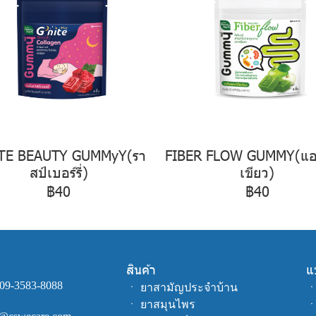
ITE BEAUTY GUMMyY(รา
FIBER FLOW GUMMY(แอป
สป์เบอร์รี่)
เขียว)
฿40
฿40
สินค้า
แ
09-3583-8088
ㆍ
ยาสามัญประจำบ้าน
ㆍ
ยาสมุนไพร