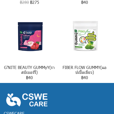
฿280
฿275
฿40
G'NITE BEAUTY GUMMyY(รา
FIBER FLOW GUMMY(แอ
สป์เบอร์รี่)
ปเปิ้ลเขียว)
฿40
฿40
CSWECARE