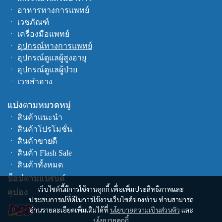
ㆍ
อาหารทางการแพทย์
ㆍ
เวชภัณฑ์
ㆍ
เครื่องมือแพทย์
ㆍ
อุปกรณ์ทางการแพทย์
ㆍ
อุปกรณ์ดูแลผู้สูงอายุ
ㆍ
อุปกรณ์ดูแลผู้ป่วย
ㆍ
เวชสำอาง
แบ่งตามหมวดหมู่
ㆍ
สินค้าแนะนำ
ㆍ
สินค้าโปรโมชั่น
ㆍ
สินค้าขายดี
ㆍ
สินค้า Flash Sale
ㆍ
สินค้าทั้งหมด
ช็อปตามแบรนด์
เว็บไซต์นี้มีการใช้งานคุกกี้ เพื่อเพิ่มประสิทธิภาพและ
คูปอง
ประสบการณ์ที่ดีในการใช้งานเว็บไซต์ของท่าน ท่านสามารถ
อ่านรายละเอียดเพิ่มเติมได้ที่
นโยบายความเป็นส่วนตัว
และ
นโยบายคุกกี้