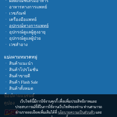
ㆍ
ผลิตภัณฑ์เสริมอาหาร
ㆍ
อาหารทางการแพทย์
ㆍ
เวชภัณฑ์
ㆍ
เครื่องมือแพทย์
ㆍ
อุปกรณ์ทางการแพทย์
ㆍ
อุปกรณ์ดูแลผู้สูงอายุ
ㆍ
อุปกรณ์ดูแลผู้ป่วย
ㆍ
เวชสำอาง
แบ่งตามหมวดหมู่
ㆍ
สินค้าแนะนำ
ㆍ
สินค้าโปรโมชั่น
ㆍ
สินค้าขายดี
ㆍ
สินค้า Flash Sale
ㆍ
สินค้าทั้งหมด
ช็อปตามแบรนด์
เว็บไซต์นี้มีการใช้งานคุกกี้ เพื่อเพิ่มประสิทธิภาพและ
คูปอง
ประสบการณ์ที่ดีในการใช้งานเว็บไซต์ของท่าน ท่านสามารถ
อ่านรายละเอียดเพิ่มเติมได้ที่
นโยบายความเป็นส่วนตัว
และ